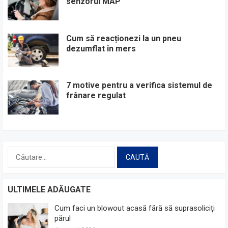
senzorul MAP
Cum să reacționezi la un pneu
dezumflat în mers
7 motive pentru a verifica sistemul de
frânare regulat
Caută
după:
ULTIMELE ADĂUGATE
Cum faci un blowout acasă fără să suprasoliciți
părul