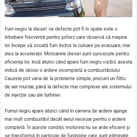
Fum negru la diesel: ce defecte pot fi în spate este o
întrebare frecventă pentru șoferii care observă că mașina
lor începe să scoată fum închis la culoare pe evacuare, mai
ales la accelerații. Motoarele diesel sunt cunoscute pentru
eficiența lor, însă atunci când apare fum negru vizibil, acesta
indică de obicei o ardere incompletă a combustibilului.
Cauzele pot varia de la probleme simple, precum un filtru
de aer murdar, până la defecte mai complexe ale sistemului
de injecție sau ale turbinei.
Fumul negru apare atunci când în camera de ardere ajunge
mai mult combustibil decât aerul necesar pentru o ardere
completă. În aceste condiții, motorina nu se arde eficient și
se transformă în particule de funingine care sunt eliminate