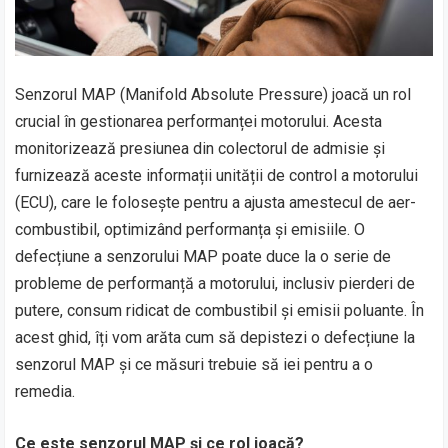
Senzorul MAP (Manifold Absolute Pressure) joacă un rol
crucial în gestionarea performanței motorului. Acesta
monitorizează presiunea din colectorul de admisie și
furnizează aceste informații unității de control a motorului
(ECU), care le folosește pentru a ajusta amestecul de aer-
combustibil, optimizând performanța și emisiile. O
defecțiune a senzorului MAP poate duce la o serie de
probleme de performanță a motorului, inclusiv pierderi de
putere, consum ridicat de combustibil și emisii poluante. În
acest ghid, îți vom arăta cum să depistezi o defecțiune la
senzorul MAP și ce măsuri trebuie să iei pentru a o
remedia.
Ce este senzorul MAP și ce rol joacă?