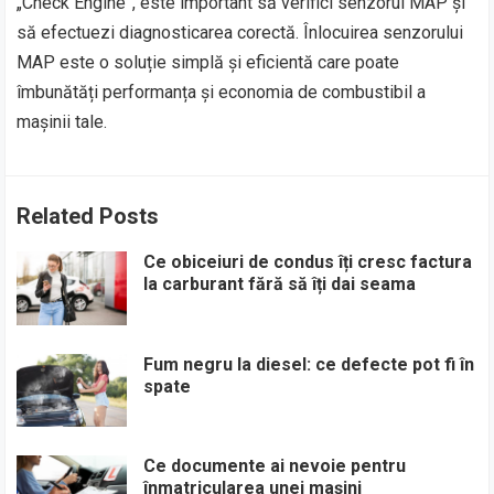
„Check Engine”, este important să verifici senzorul MAP și
să efectuezi diagnosticarea corectă. Înlocuirea senzorului
MAP este o soluție simplă și eficientă care poate
îmbunătăți performanța și economia de combustibil a
mașinii tale.
Related Posts
Ce obiceiuri de condus îți cresc factura
la carburant fără să îți dai seama
Fum negru la diesel: ce defecte pot fi în
spate
Ce documente ai nevoie pentru
înmatricularea unei mașini