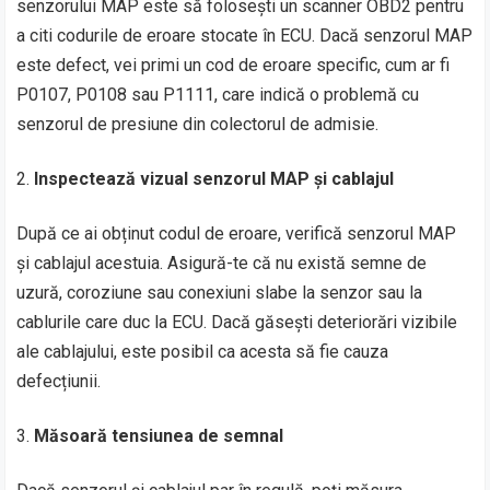
senzorului MAP este să folosești un scanner OBD2 pentru
a citi codurile de eroare stocate în ECU. Dacă senzorul MAP
este defect, vei primi un cod de eroare specific, cum ar fi
P0107, P0108 sau P1111, care indică o problemă cu
senzorul de presiune din colectorul de admisie.
Inspectează vizual senzorul MAP și cablajul
După ce ai obținut codul de eroare, verifică senzorul MAP
și cablajul acestuia. Asigură-te că nu există semne de
uzură, coroziune sau conexiuni slabe la senzor sau la
cablurile care duc la ECU. Dacă găsești deteriorări vizibile
ale cablajului, este posibil ca acesta să fie cauza
defecțiunii.
Măsoară tensiunea de semnal