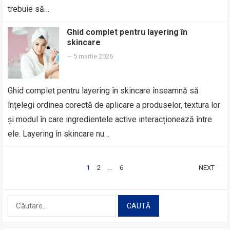
trebuie să…
Ghid complet pentru layering în
skincare
—
5 martie 2026
Ghid complet pentru layering în skincare înseamnă să
înțelegi ordinea corectă de aplicare a produselor, textura lor
și modul în care ingredientele active interacționează între
ele. Layering în skincare nu…
PAGINAȚIE
1
2
…
6
NEXT
ARTICOLE
Caută
după: