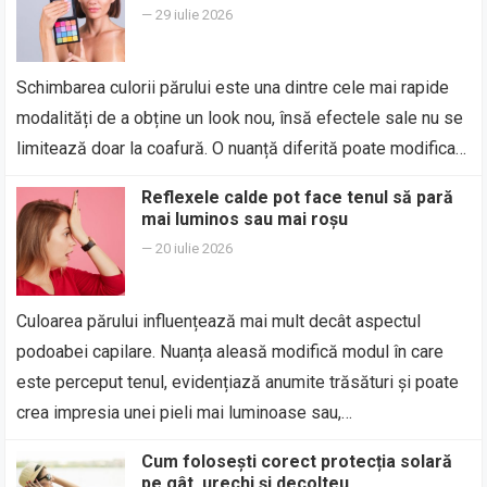
—
29 iulie 2026
Schimbarea culorii părului este una dintre cele mai rapide
modalități de a obține un look nou, însă efectele sale nu se
limitează doar la coafură. O nuanță diferită poate modifica…
Reflexele calde pot face tenul să pară
mai luminos sau mai roșu
—
20 iulie 2026
Culoarea părului influențează mai mult decât aspectul
podoabei capilare. Nuanța aleasă modifică modul în care
este perceput tenul, evidențiază anumite trăsături și poate
crea impresia unei pieli mai luminoase sau,…
Cum folosești corect protecția solară
pe gât, urechi și decolteu