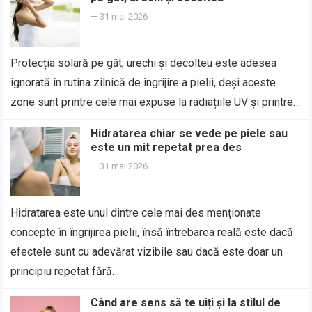
—
31 mai 2026
Protecția solară pe gât, urechi și decolteu este adesea
ignorată în rutina zilnică de îngrijire a pielii, deși aceste
zone sunt printre cele mai expuse la radiațiile UV și printre…
Hidratarea chiar se vede pe piele sau
este un mit repetat prea des
—
31 mai 2026
Hidratarea este unul dintre cele mai des menționate
concepte în îngrijirea pielii, însă întrebarea reală este dacă
efectele sunt cu adevărat vizibile sau dacă este doar un
principiu repetat fără…
Când are sens să te uiți și la stilul de