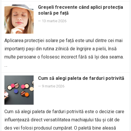
Greșeli frecvente când aplici protecția
solară pe față
—
13 martie 2026
Aplicarea protecției solare pe față este unul dintre cei mai
importanți pași din rutina zilnică de îngrijire a pielii, însă
multe persoane o folosesc incorect fără să își dea seama.
…
Cum să alegi paleta de farduri potrivită
—
9 martie 2026
Cum să alegi paleta de farduri potrivită este o decizie care
influențează direct versatilitatea machiajului tău și cât de
des vei folosi produsul cumpărat. O paletă bine aleasă