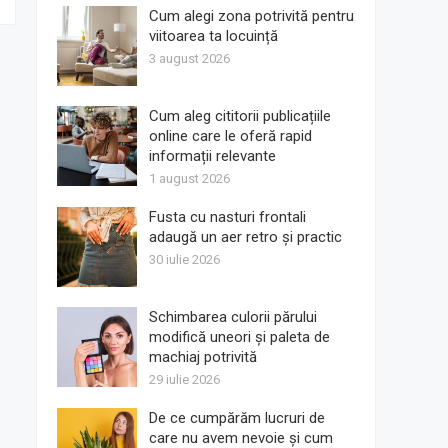
Cum alegi zona potrivită pentru
viitoarea ta locuință
3 august 2026
Cum aleg cititorii publicațiile
online care le oferă rapid
informații relevante
1 august 2026
Fusta cu nasturi frontali
adaugă un aer retro și practic
30 iulie 2026
Schimbarea culorii părului
modifică uneori și paleta de
machiaj potrivită
29 iulie 2026
De ce cumpărăm lucruri de
care nu avem nevoie și cum