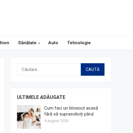
hion
Sănătate
Auto
Tehnologie
Caută
după:
ULTIMELE ADĂUGATE
Cum faci un blowout acasă
fără să suprasoliciți părul
4 august 2026