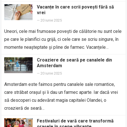
Vacanțe în care scrii povești fără să
vrei
—
20 iunie 2025
Uneori, cele mai frumoase povești de călătorie nu sunt cele
pe care le planifici cu grijă, ci cele care se scriu singure, în
momente neașteptate și pline de farmec. Vacanțele…
Croaziere de seară pe canalele din
Amsterdam
—
20 iunie 2025
Amsterdam este faimos pentru canalele sale romantice,
care străbat orașul și îi dau un farmec aparte. Iar dacă vrei
să descoperi cu adevărat magia capitalei Olandei, o
croazieră de seară…
Festivaluri de vară care transformă
orașele în scene vibrante