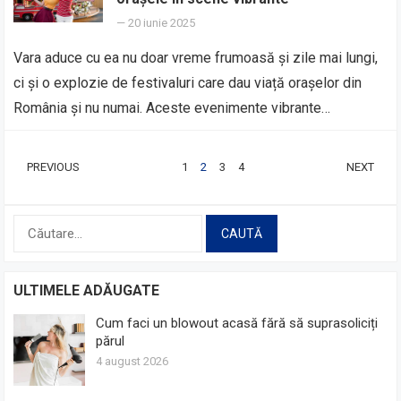
—
20 iunie 2025
Vara aduce cu ea nu doar vreme frumoasă și zile mai lungi,
ci și o explozie de festivaluri care dau viață orașelor din
România și nu numai. Aceste evenimente vibrante…
PAGINAȚIE
PREVIOUS
1
2
3
4
NEXT
ARTICOLE
Caută
după:
ULTIMELE ADĂUGATE
Cum faci un blowout acasă fără să suprasoliciți
părul
4 august 2026