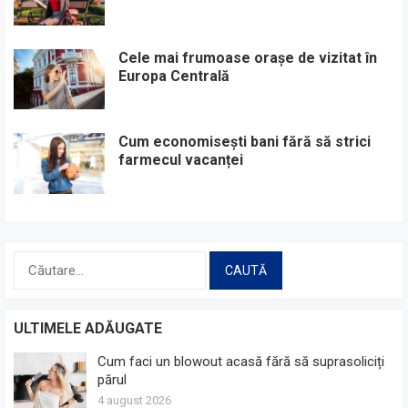
Cele mai frumoase orașe de vizitat în
Europa Centrală
Cum economisești bani fără să strici
farmecul vacanței
Caută
după:
ULTIMELE ADĂUGATE
Cum faci un blowout acasă fără să suprasoliciți
părul
4 august 2026