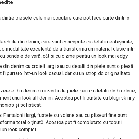
nedite
a dintre piesele cele mai populare care pot face parte dintr-o
 Rochiile din denim, care sunt concepute cu detalii neobișnuite,
nt o modalitate excelentă de a transforma un material clasic într-
 cu sandale de vară, cât și cu cizme pentru un look mai edgy.
e din denim cu croieli largi sau cu detalii din piele sunt o piesă
i purtate într-un look casual, dar cu un strop de originalitate
azerele din denim cu inserții de piele, sau cu detalii de broderie,
ent unui look all-denim. Acestea pot fi purtate cu blugi skinny
monios și sofisticat.
e
: Pantalonii largi, fustele cu volane sau cu pliseuri fine sunt
forma total o ținută. Acestea pot fi completate cu topuri
u un look complet.