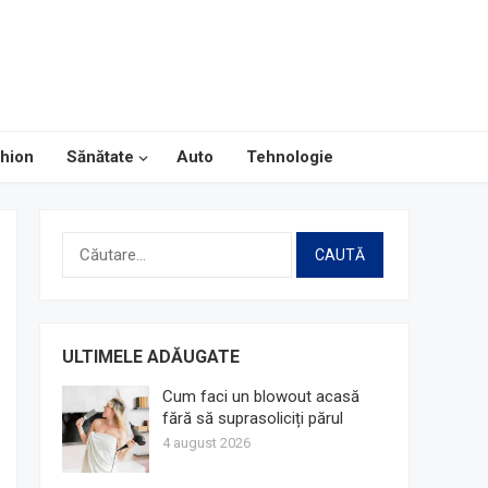
hion
Sănătate
Auto
Tehnologie
Caută
după:
ULTIMELE ADĂUGATE
Cum faci un blowout acasă
fără să suprasoliciți părul
4 august 2026