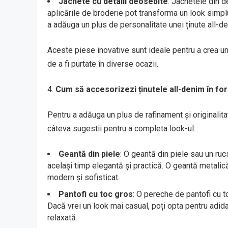
Jachete cu detalii deosebite
: Jachetele din d
aplicările de broderie pot transforma un look simpl
a adăuga un plus de personalitate unei ținute all-d
Aceste piese inovative sunt ideale pentru a crea un l
de a fi purtate în diverse ocazii.
Cum să accesorizezi ținutele all-denim în fo
Pentru a adăuga un plus de rafinament și originalitat
câteva sugestii pentru a completa look-ul:
Geantă din piele
: O geantă din piele sau un ruc
același timp elegantă și practică. O geantă metalic
modern și sofisticat.
Pantofi cu toc gros
: O pereche de pantofi cu t
Dacă vrei un look mai casual, poți opta pentru adid
relaxată.