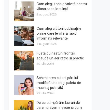
Cum alegi zona potrivită pentru
viitoarea ta locuință
3 august 2026
Cum aleg cititorii publicațiile
online care le oferă rapid
informații relevante
1 august 2026
Fusta cu nasturi frontali
adaugă un aer retro și practic
30 iulie 2026
Schimbarea culorii părului
modifică uneori și paleta de
machiaj potrivită
29 iulie 2026
De ce cumpărăm lucruri de
care nu avem nevoie și cum