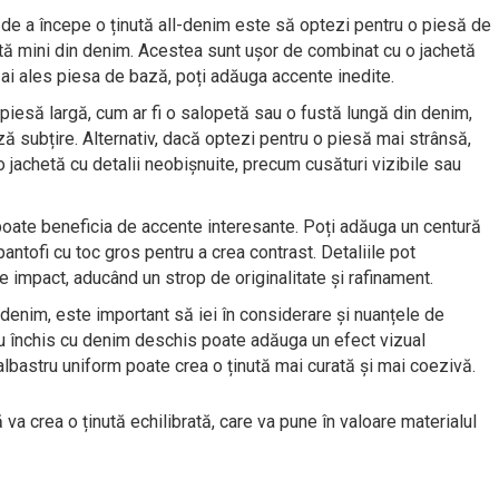
 de a începe o ținută all-denim este să optezi pentru o piesă de
stă mini din denim. Acestea sunt ușor de combinat cu o jachetă
 ai ales piesa de bază, poți adăuga accente inedite.
 piesă largă, cum ar fi o salopetă sau o fustă lungă din denim,
ză subțire. Alternativ, dacă optezi pentru o piesă mai strânsă,
jachetă cu detalii neobișnuite, precum cusături vizibile sau
m poate beneficia de accente interesante. Poți adăuga un centură
antofi cu toc gros pentru a crea contrast. Detaliile pot
 impact, aducând un strop de originalitate și rafinament.
l-denim, este important să iei în considerare și nuanțele de
 închis cu denim deschis poate adăuga un efect vizual
 albastru uniform poate crea o ținută mai curată și mai coezivă.
va crea o ținută echilibrată, care va pune în valoare materialul