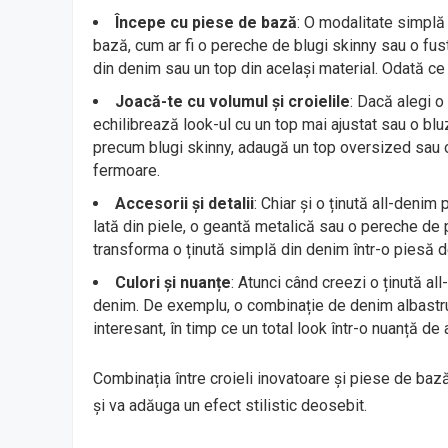
Începe cu piese de bază
: O modalitate simplă
bază, cum ar fi o pereche de blugi skinny sau o fu
din denim sau un top din același material. Odată ce
Joacă-te cu volumul și croielile
: Dacă alegi o
echilibrează look-ul cu un top mai ajustat sau o blu
precum blugi skinny, adaugă un top oversized sau o 
fermoare.
Accesorii și detalii
: Chiar și o ținută all-deni
lată din piele, o geantă metalică sau o pereche de p
transforma o ținută simplă din denim într-o piesă de
Culori și nuanțe
: Atunci când creezi o ținută al
denim. De exemplu, o combinație de denim albastru
interesant, în timp ce un total look într-o nuanță de
Combinația între croieli inovatoare și piese de bază 
și va adăuga un efect stilistic deosebit.