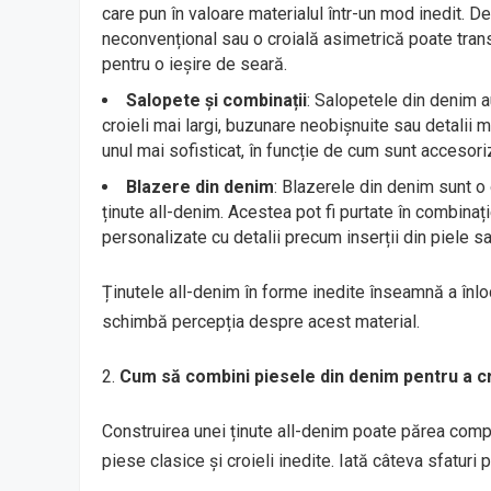
care pun în valoare materialul într-un mod inedit. 
neconvențional sau o croială asimetrică poate trans
pentru o ieșire de seară.
Salopete și combinații
: Salopetele din denim 
croieli mai largi, buzunare neobișnuite sau detalii me
unul mai sofisticat, în funcție de cum sunt accesori
Blazere din denim
: Blazerele din denim sunt o
ținute all-denim. Acestea pot fi purtate în combinați
personalizate cu detalii precum inserții din piele sa
Ținutele all-denim în forme inedite înseamnă a înloc
schimbă percepția despre acest material.
Cum să combini piesele din denim pentru a cr
Construirea unei ținute all-denim poate părea compli
piese clasice și croieli inedite. Iată câteva sfaturi