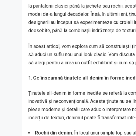
la pantalonii clasici până la jachete sau rochii, ace
modei de-a lungul decadelor. Însă, în ultimii ani, ți
designerii au început să experimenteze cu croieli ine
deosebite, până la combinații îndrăznețe de texturi 
În acest articol, vom explora cum să construiești țin
să aduci un suflu nou unui look clasic. Vom discu
să alegi pentru a crea un outfit echilibrat și cum să 
Ce înseamnă ținutele all-denim în forme ined
Ținutele all-denim în forme inedite se referă la co
inovativă și neconvențională. Aceste ținute nu se li
piese moderne și detalii care aduc o interpretare nou
inserții de texturi, denimul poate fi transformat într
Rochii din denim
: În locul unui simplu top sau 