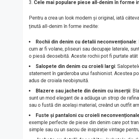
Cele mai populare piese all-denim în forme i
Pentru a crea un look modern și original, iată câtev
ținută all-denim în forme inedite:
Rochii din denim cu detalii neconvenționale
:
cum ar fi volane, pliseuri sau decupaje laterale, su
o piesă deosebită. Aceste rochii pot fi purtate atât
Salopete din denim cu croieli largi
: Salopetel
statement în garderoba unui fashionist. Acestea pot f
adus de croiala neobișnuită.
Blazere sau jachete din denim cu inserții
: Bl
sunt un mod elegant de a adăuga un strop de rafinam
sau o fustă din același material, creând un outfit ar
Fuste și pantaloni cu croieli neconvențional
exemple perfecte de piese din denim care pot trans
simple sau cu un sacou de inspirație vintage pentr