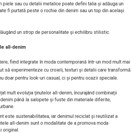
in piele sau cu detalii metalice poate defini talia și adăuga un
ate fi purtată peste o rochie din denim sau un top din același
ăugând un strop de personalitate și echilibru stilistic.
e all-denim
aștere, fiind integrate în moda contemporană într-un mod mult mai
put să experimenteze cu croieli, texturi și detalii care transformă
 nu doar pentru look-uri casual, ci și pentru ocazii speciale.
at mult evoluția ținutelor all-denim, încurajând combinații
 denim până la salopete și fuste din materiale diferite,
urbane.
nt este sustenabilitatea, iar denimul reciclat și reutilizat a
nutele all-denim sunt o modalitate de a promova moda
 original.