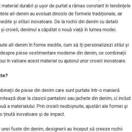
st material durabil și ușor de purtat a rămas constant în tendințele
nutele all-denim au evoluat dincolo de formele tradiționale, iar
dite și stiluri inovatoare. De la rochii din denim cu detalii
și croieli, denimul a căpătat o nouă viață în lumea modei.
ute all-denim în forme inedite, cum să îți personalizezi stilul și
ta despre piese vestimentare moderne din denim, ce combinații
pui în valoare acest material cu ajutorul unor croieli inovatoare.
ite?
mbinații de piese din denim care sunt purtate într-o manieră
mitează doar la clasicii pantaloni sau jachete din denim, ci includ
ă a materialului. Prin croieli neobișnuite, ajustări ale formei și
-o ținută inovatoare și de impact.
al unei fuste din denim, designerii au început să creeze rochii