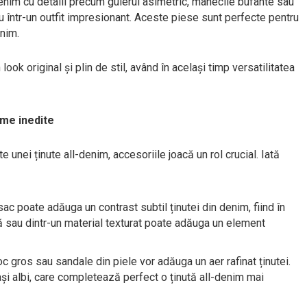
enim cu detalii precum gulerul asimetric, mânecile bufante sau
u într-un outfit impresionant. Aceste piese sunt perfecte pentru
enim.
ook original și plin de stil, având în același timp versatilitatea
rme inedite
e unei ținute all-denim, accesoriile joacă un rol crucial. Iată
sac poate adăuga un contrast subtil ținutei din denim, fiind în
ă sau dintr-un material texturat poate adăuga un element
oc gros sau sandale din piele vor adăuga un aer rafinat ținutei.
ași albi, care completează perfect o ținută all-denim mai