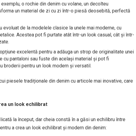
De exemplu, o rochie din denim cu volane, un decolteu
forma un material de zi cu zi într-o piesă deosebită, perfectă
au evoluat de la modelele clasice la unele mai moderne, cu
talice. Acestea pot fi purtate atât într-un look casual, cât și într-
zate.
 opțiune excelentă pentru a adăuga un strop de originalitate unei
e cu pantaloni sau fuste din același material și pot fi
u broderii pentru un look modern și versatil.
ui piesele tradiționale din denim cu articole mai inovative, care
ea un look echilibrat
cată la început, dar cheia constă în a găsi un echilibru între
 pentru a crea un look echilibrat și modern din denim: