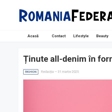
Acasă
Contact
Lifestyle
Beauty
Ținute all-denim în for
Redacția
—
31 martie 2025
FASHION