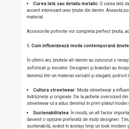
Curea lată sau detaliu metalic
: O curea lată d
accent interesant unei ținute din denim. Aceasta po
material.
Accesoriile potrivite vor completa perfect ținuta, ad
Cum influențează moda contemporană ținutel
În ultimii ani, ținutele all-denim au cunoscut o ren
sofisticat și inovator. Designeri și branduri au înce
denimul într-un material versatil și elegant, potrivit
Cultura streetwear
: Moda streetwear a influenț
îndrăznețe și originale. De la jachete oversized din
streetwear-ul a adus denimul în prim-planul modei 
Sustenabilitatea
: În modă, un alt factor importa
devenit o opțiune preferată de mulți designeri. Ți
sustenabilă, având în același timp un look modern și