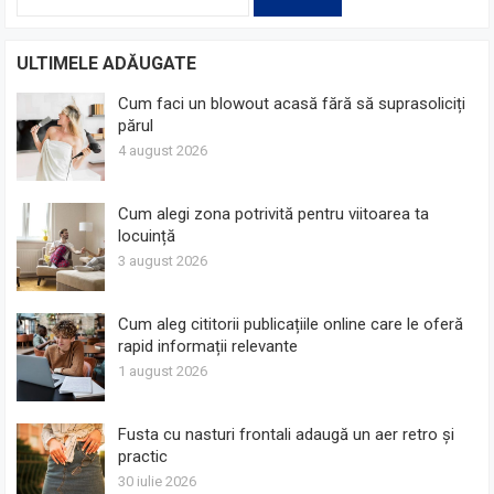
după:
ULTIMELE ADĂUGATE
Cum faci un blowout acasă fără să suprasoliciți
părul
4 august 2026
Cum alegi zona potrivită pentru viitoarea ta
locuință
3 august 2026
Cum aleg cititorii publicațiile online care le oferă
rapid informații relevante
1 august 2026
Fusta cu nasturi frontali adaugă un aer retro și
practic
30 iulie 2026