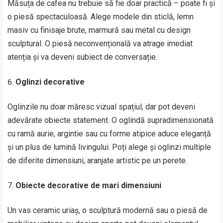
Măsuța de cafea nu trebuie să fie doar practică – poate fi și
o piesă spectaculoasă. Alege modele din sticlă, lemn
masiv cu finisaje brute, marmură sau metal cu design
sculptural. O piesă neconvențională va atrage imediat
atenția și va deveni subiect de conversație.
Oglinzi decorative
Oglinzile nu doar măresc vizual spațiul, dar pot deveni
adevărate obiecte statement. O oglindă supradimensionată
cu ramă aurie, argintie sau cu forme atipice aduce eleganță
și un plus de lumină livingului. Poți alege și oglinzi multiple
de diferite dimensiuni, aranjate artistic pe un perete.
Obiecte decorative de mari dimensiuni
Un vas ceramic uriaș, o sculptură modernă sau o piesă de