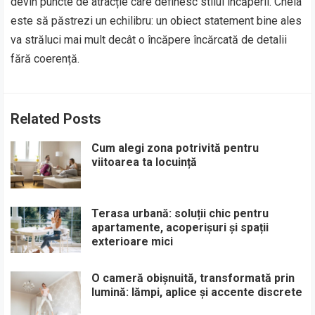
devin puncte de atracție care definesc stilul încăperii. Cheia
este să păstrezi un echilibru: un obiect statement bine ales
va străluci mai mult decât o încăpere încărcată de detalii
fără coerență.
Related Posts
Cum alegi zona potrivită pentru
viitoarea ta locuință
Terasa urbană: soluții chic pentru
apartamente, acoperișuri și spații
exterioare mici
O cameră obișnuită, transformată prin
lumină: lămpi, aplice și accente discrete