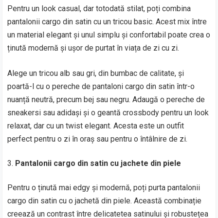
Pentru un look casual, dar totodată stilat, poți combina
pantalonii cargo din satin cu un tricou basic. Acest mix între
un material elegant și unul simplu și confortabil poate crea o
ținută modernă și ușor de purtat în viața de zi cu zi.
Alege un tricou alb sau gri, din bumbac de calitate, și
poartă-l cu o pereche de pantaloni cargo din satin într-o
nuanță neutră, precum bej sau negru. Adaugă o pereche de
sneakersi sau adidași și o geantă crossbody pentru un look
relaxat, dar cu un twist elegant. Acesta este un outfit
perfect pentru o zi în oraș sau pentru o întâlnire de zi.
Pantalonii cargo din satin cu jachete din piele
Pentru o ținută mai edgy și modernă, poți purta pantalonii
cargo din satin cu o jachetă din piele. Această combinație
creează un contrast între delicatetea satinului și robustețea