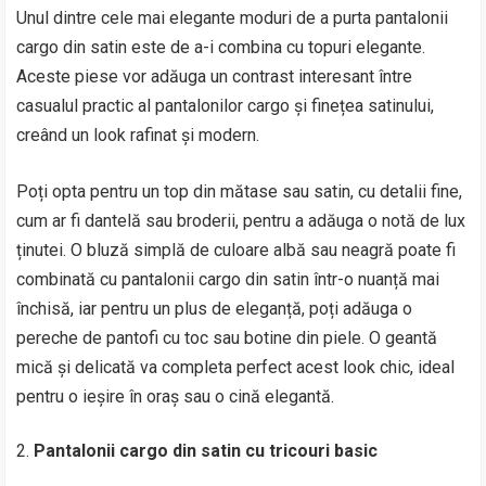
Unul dintre cele mai elegante moduri de a purta pantalonii
cargo din satin este de a-i combina cu topuri elegante.
Aceste piese vor adăuga un contrast interesant între
casualul practic al pantalonilor cargo și finețea satinului,
creând un look rafinat și modern.
Poți opta pentru un top din mătase sau satin, cu detalii fine,
cum ar fi dantelă sau broderii, pentru a adăuga o notă de lux
ținutei. O bluză simplă de culoare albă sau neagră poate fi
combinată cu pantalonii cargo din satin într-o nuanță mai
închisă, iar pentru un plus de eleganță, poți adăuga o
pereche de pantofi cu toc sau botine din piele. O geantă
mică și delicată va completa perfect acest look chic, ideal
pentru o ieșire în oraș sau o cină elegantă.
Pantalonii cargo din satin cu tricouri basic