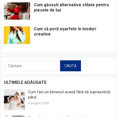
Cum găsești alternative stilate pentru
piesele de lux
Cum să porți eșarfele în moduri
creative
Caută
după:
ULTIMELE ADĂUGATE
Cum faci un blowout acasă fără să suprasoliciți
părul
4 august 2026