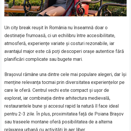
Un city break reușit în România nu înseamnă doar o
destinație frumoasă, ci un echilibru între accesibilitate,
atmosferă, experiențe variate și costuri rezonabile, iar
avantajul major este că poți descoperi orașe autentice fără
planificări complicate sau bugete mari.
Brașovul rămâne una dintre cele mai populare alegeri, dar își
menține relevanța tocmai prin diversitatea experiențelor pe
care le oferă. Centrul vechi este compact și ușor de
explorat, iar combinația dintre arhitectura medievală,
restaurantele bune și accesul rapid la natură îl face ideal
pentru 2-3 zile. În plus, proximitatea față de Poiana Brașov
sau traseele montane oferă posibilitatea de a alterna
relaxarea urbană cu activități în aer liber.