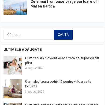
Cele mai frumoase orașe portuare din
Marea Baltică
Caută
după:
ULTIMELE ADĂUGATE
Cum faci un blowout acasă fără să suprasoliciți
părul
4 august 2026
Cum alegi zona potrivită pentru viitoarea ta
locuință
3 august 2026
Cum aleg cititorii publicațiile online care le oferă