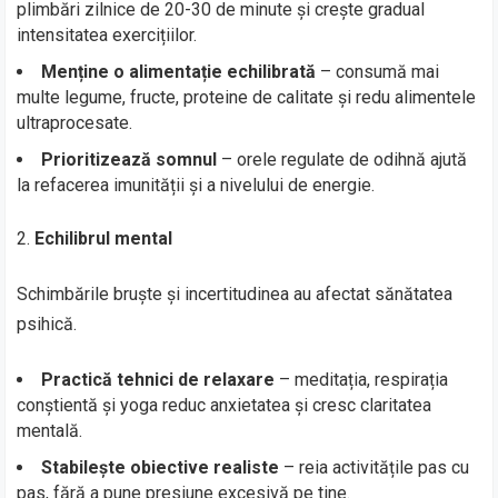
plimbări zilnice de 20-30 de minute și crește gradual
intensitatea exercițiilor.
Menține o alimentație echilibrată
– consumă mai
multe legume, fructe, proteine de calitate și redu alimentele
ultraprocesate.
Prioritizează somnul
– orele regulate de odihnă ajută
la refacerea imunității și a nivelului de energie.
Echilibrul mental
Schimbările bruște și incertitudinea au afectat sănătatea
psihică.
Practică tehnici de relaxare
– meditația, respirația
conștientă și yoga reduc anxietatea și cresc claritatea
mentală.
Stabilește obiective realiste
– reia activitățile pas cu
pas, fără a pune presiune excesivă pe tine.