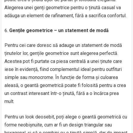
Alegerea unei genți geometrice pentru o ținută casual va
adăuga un element de rafinament, fără a sacrifica confortul.
Gențile geometrice – un statement de modă
Pentru cei care doresc să adauge un statement de modă
ținutelor lor, gențile geometrice sunt alegerea perfectă.
Acestea pot fi purtate ca piesa centrală a unei ținute care
iese în evidență, fiind complementul ideal pentru outfituri
simple sau monocrome. În funcție de forma și culoarea
aleasă, o geantă geometrică poate fi folosită pentru a crea
un contrast interesant într-o ținută, fără a o încărca prea
mult.
Pentru un look deosebit, poți alege o geantă geometrică cu
forme neobișnuite, cum ar fi un design triangular sau
hexagonal, și să o combini cu o ținută simplă, dar de impact,