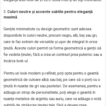
Culori neutre și accente subtile pentru eleganță
maximă
Gențile minimaliste cu design geometric sunt adesea
disponibile în culori neutre, precum negru, alb, bej sau gri,
care le fac extrem de versatile și ușor de integrat în orice
ținută. Aceste culori permit ca forma geometrică a genții să
fie vedeta ținutei, fără a crea un contrast prea puternic sau a
încărca look-ul.
Pentru un look modern și rafinat, poți opta pentru o geantă
geometrică de culoare albă sau bej, pe care să o porți cu o
ținută în nuanțe de gri sau pasteluri. De asemenea, pentru a
adăuga un strop de personalitate, poți alege o geantă în
nuanțe metalice de argintiu sau auriu, care va adăuga o notă
subtilă de strălucire ținutei tale, fără a deveni prea