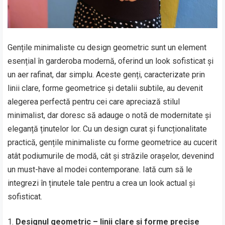
Gențile minimaliste cu design geometric sunt un element
esențial în garderoba modernă, oferind un look sofisticat și
un aer rafinat, dar simplu. Aceste genți, caracterizate prin
linii clare, forme geometrice și detalii subtile, au devenit
alegerea perfectă pentru cei care apreciază stilul
minimalist, dar doresc să adauge o notă de modernitate și
eleganță ținutelor lor. Cu un design curat și funcționalitate
practică, gențile minimaliste cu forme geometrice au cucerit
atât podiumurile de modă, cât și străzile orașelor, devenind
un must-have al modei contemporane. Iată cum să le
integrezi în ținutele tale pentru a crea un look actual și
sofisticat.
Designul geometric – linii clare și forme precise