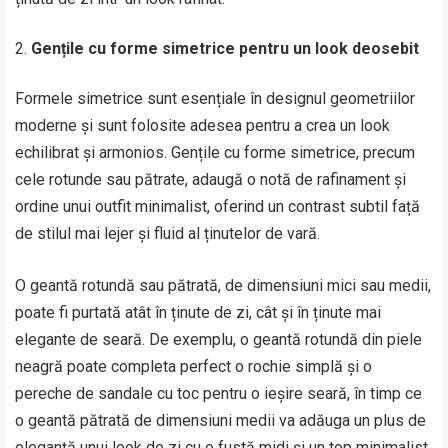
Gențile cu forme simetrice pentru un look deosebit
Formele simetrice sunt esențiale în designul geometriilor
moderne și sunt folosite adesea pentru a crea un look
echilibrat și armonios. Gențile cu forme simetrice, precum
cele rotunde sau pătrate, adaugă o notă de rafinament și
ordine unui outfit minimalist, oferind un contrast subtil față
de stilul mai lejer și fluid al ținutelor de vară.
O geantă rotundă sau pătrată, de dimensiuni mici sau medii,
poate fi purtată atât în ținute de zi, cât și în ținute mai
elegante de seară. De exemplu, o geantă rotundă din piele
neagră poate completa perfect o rochie simplă și o
pereche de sandale cu toc pentru o ieșire seară, în timp ce
o geantă pătrată de dimensiuni medii va adăuga un plus de
eleganță unui look de zi cu o fustă midi și un top minimalist.