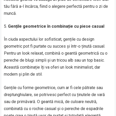
tău fără a-l încărca, fiind o alegere perfectă pentru o zi de
muncă.
Gențile geometrice în combinație cu piese casual
În ciuda aspectului lor sofisticat, gențile cu design
geometric pot fi purtate cu succes și într-o ținută casual.
Pentru un look relaxat, combină o geantă geometrică cu o
pereche de blugi simpli și un tricou alb sau un top basic.
Această combinație îți va oferi un look minimalist, dar
modern și plin de stil.
Gențile cu forme geometrice, cum ar fi cele pătrate sau
dreptunghiulare, se potrivesc perfect cu ținutele de vară
sau de primăvară. O geantă mică, de culoare neutră,
combinată cu o rochie casual și o pereche de espadrile
poate crea o ținută ușor de purtat și totodată elegantă.