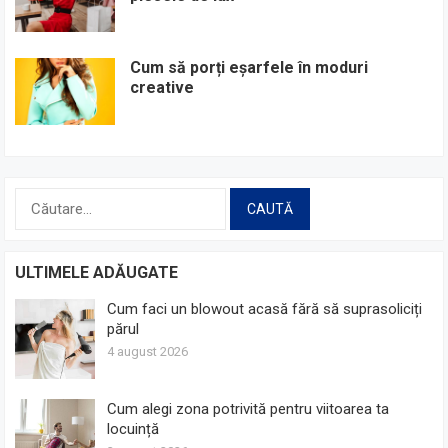
Cum să porți eșarfele în moduri
creative
Caută
după:
ULTIMELE ADĂUGATE
Cum faci un blowout acasă fără să suprasoliciți
părul
4 august 2026
Cum alegi zona potrivită pentru viitoarea ta
locuință