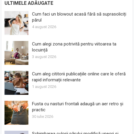
ULTIMELE ADĂUGATE
Cum faci un blowout acasă fără să suprasoliciți
părul
4 august 2026
Cum alegi zona potrivită pentru viitoarea ta
locuință
3 august 2026
Cum aleg cititorii publicațiile online care le oferă
rapid informații relevante
1 august 2026
Fusta cu nasturi frontali adaugă un aer retro și
practic
30 iulie 2026
Schimbarea culorii părului modifică uneori și