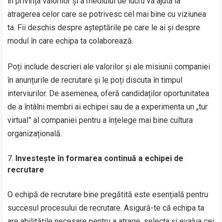
în privința valorilor și a mediului de lucru va ajuta la
atragerea celor care se potrivesc cel mai bine cu viziunea
ta. Fii deschis despre așteptările pe care le ai și despre
modul în care echipa ta colaborează.
Poți include descrieri ale valorilor și ale misiunii companiei
în anunțurile de recrutare și le poți discuta în timpul
interviurilor. De asemenea, oferă candidaților oportunitatea
de a întâlni membri ai echipei sau de a experimenta un „tur
virtual” al companiei pentru a înțelege mai bine cultura
organizațională.
Investește în formarea continuă a echipei de
recrutare
O echipă de recrutare bine pregătită este esențială pentru
succesul procesului de recrutare. Asigură-te că echipa ta
are abilitățile necesare pentru a atrage, selecta și evalua cei