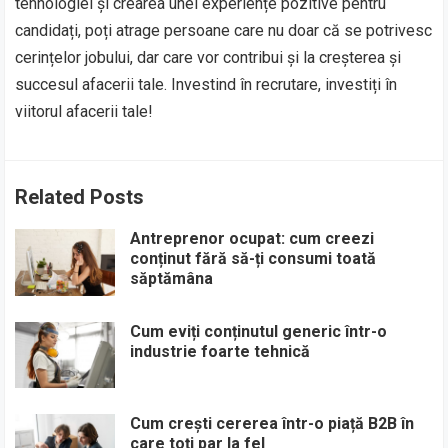
tehnologiei și crearea unei experiențe pozitive pentru
candidați, poți atrage persoane care nu doar că se potrivesc
cerințelor jobului, dar care vor contribui și la creșterea și
succesul afacerii tale. Investind în recrutare, investiți în
viitorul afacerii tale!
Related Posts
Antreprenor ocupat: cum creezi
conținut fără să-ți consumi toată
săptămâna
Cum eviți conținutul generic într-o
industrie foarte tehnică
Cum crești cererea într-o piață B2B în
care toți par la fel