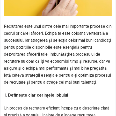
Recrutarea este unul dintre cele mai importante procese din
cadrul oricărei afaceri. Echipa ta este coloana vertebrală a
succesului, iar atragerea și selecția celor mai buni candidați
pentru pozițiile disponibile este esențială pentru
dezvoltarea afacerii tale. Îmbunătățirea procesului de
recrutare nu doar că îți va economisi timp și resurse, dar va
asigura și o echipă mai performantă și mai bine pregătită.
Iată câteva strategii esențiale pentru a-ți optimiza procesul
de recrutare și pentru a atrage cei mai buni talentați.
Definește clar cerințele jobului
Un proces de recrutare eficient începe cu o descriere clară
și precisă a postului. Înainte de a începe recrutarea,