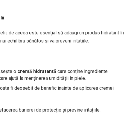
lii
pielii, de aceea este esențial să adaugi un produs hidratant în
nui echilibru sănătos și va preveni iritațiile.
losește o
cremă hidratantă
care conține ingrediente
 care ajută la menținerea umidității în piele.
oate fi deosebit de benefic înainte de aplicarea cremei
facerea barierei de protecție și previne iritațiile.