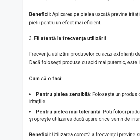
Beneficii:
Aplicarea pe pielea uscată previne iritați
pielii pentru un efect mai eficient.
Fii atentă la frecvența utilizării
Frecvența utilizării produselor cu acizi exfolianți d
Dacă folosești produse cu acid mai puternic, este i
Cum să o faci:
Pentru pielea sensibilă
: Folosește un produs 
iritațiile.
Pentru pielea mai tolerantă
: Poți folosi prod
și oprește utilizarea dacă apare orice semn de irit
Beneficii:
Utilizarea corectă a frecvenței previne s