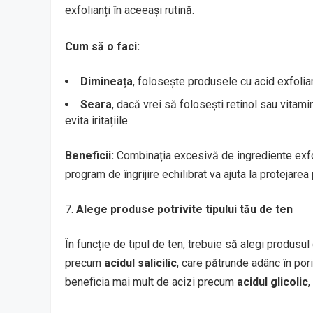
exfolianți în aceeași rutină.
Cum să o faci:
Dimineața
, folosește produsele cu acid exfolian
Seara
, dacă vrei să folosești retinol sau vitamin
evita iritațiile.
Beneficii:
Combinația excesivă de ingrediente exfolia
program de îngrijire echilibrat va ajuta la protejarea p
Alege produse potrivite tipului tău de ten
În funcție de tipul de ten, trebuie să alegi produsul 
precum
acidul salicilic
, care pătrunde adânc în pori 
beneficia mai mult de acizi precum
acidul glicolic
,