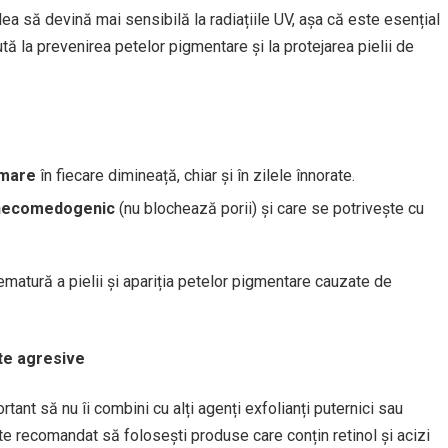
lea să devină mai sensibilă la radiațiile UV, așa că este esențial
ută la prevenirea petelor pigmentare și la protejarea pielii de
 mare
în fiecare dimineață, chiar și în zilele înnorate.
necomedogenic
(nu blochează porii) și care se potrivește cu
matură a pielii și apariția petelor pigmentare cauzate de
nte agresive
ortant să nu îi combini cu alți agenți exfolianți puternici sau
te recomandat să folosești produse care conțin retinol și acizi