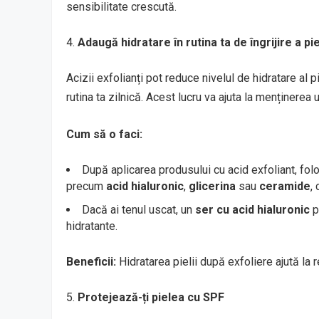
sensibilitate crescută.
Adaugă hidratare în rutina ta de îngrijire a pie
Acizii exfolianți pot reduce nivelul de hidratare al 
rutina ta zilnică. Acest lucru va ajuta la menținerea u
Cum să o faci:
După aplicarea produsului cu acid exfoliant, fo
precum
acid hialuronic
,
glicerina
sau
ceramide
,
Dacă ai tenul uscat, un
ser cu acid hialuronic
p
hidratante.
Beneficii:
Hidratarea pielii după exfoliere ajută la re
Protejează-ți pielea cu SPF