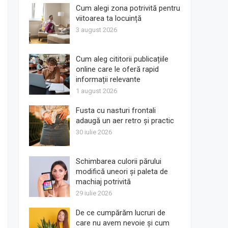
Cum alegi zona potrivită pentru
viitoarea ta locuință
3 august 2026
Cum aleg cititorii publicațiile
online care le oferă rapid
informații relevante
1 august 2026
Fusta cu nasturi frontali
adaugă un aer retro și practic
30 iulie 2026
Schimbarea culorii părului
modifică uneori și paleta de
machiaj potrivită
29 iulie 2026
De ce cumpărăm lucruri de
care nu avem nevoie și cum