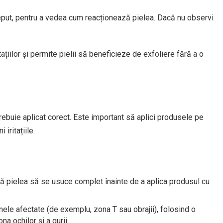
eput, pentru a vedea cum reacționează pielea. Dacă nu observi
ațiilor și permite pielii să beneficieze de exfoliere fără a o
 trebuie aplicat corect. Este important să aplici produsele pe
iritațiile.
asă pielea să se usuce complet înainte de a aplica produsul cu
ele afectate (de exemplu, zona T sau obrajii), folosind o
a ochilor și a gurii.