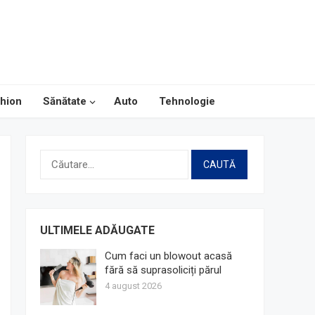
hion
Sănătate
Auto
Tehnologie
Caută
după:
ULTIMELE ADĂUGATE
Cum faci un blowout acasă
fără să suprasoliciți părul
4 august 2026