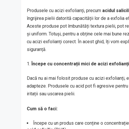
Produsele cu acizi exfolianți, precum
acidul salici
îngrijirea pielii datorită capacității lor de a exfoli
Aceste produse pot îmbunătăți textura pielii, pot r
și uniform. Totuși, pentru a obține cele mai bune rezu
cu acizi exfolianți corect. În acest ghid, îți vom ex
siguranță.
Începe cu concentrații mici de acizi exfolianți
Dacă nu ai mai folosit produse cu acizi exfolianți, e
adapteze. Produsele cu acid pot fi agresive pentru p
iritații sau uscarea pielii.
Cum să o faci:
Începe cu un produs care conține o concentrație