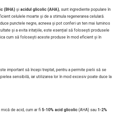
lic (BHA)
și
acidul glicolic (AHA)
, sunt ingrediente populare în
a eficient celulele moarte și de a stimula regenerarea celulară.
educe punctele negre, acneea și pot conferi un ten mai luminos
ltate și a evita iritațiile, este esențial să folosești produsele
plica cum să folosești aceste produse în mod eficient și în
ste important să începi treptat, pentru a permite pielii să se
ielea sensibilă, iar utilizarea lor în mod excesiv poate duce la
 mică de acid, cum ar fi
5-10% acid glicolic
(AHA) sau
1-2%