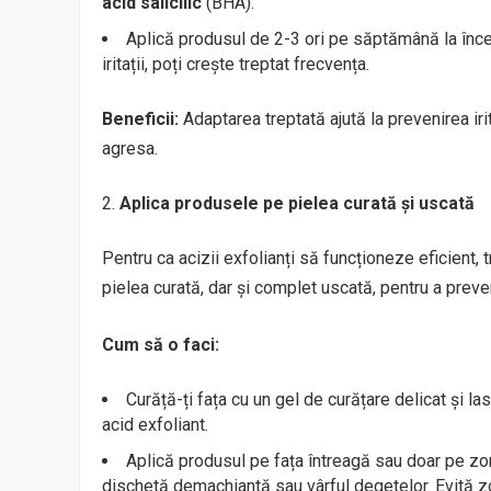
acid salicilic
(BHA).
Aplică produsul de 2-3 ori pe săptămână la înc
iritații, poți crește treptat frecvența.
Beneficii:
Adaptarea treptată ajută la prevenirea irit
agresa.
Aplica produsele pe pielea curată și uscată
Pentru ca acizii exfolianți să funcționeze eficient,
pielea curată, dar și complet uscată, pentru a preveni 
Cum să o faci:
Curăță-ți fața cu un gel de curățare delicat și l
acid exfoliant.
Aplică produsul pe fața întreagă sau doar pe zon
dischetă demachiantă sau vârful degetelor. Evită zon