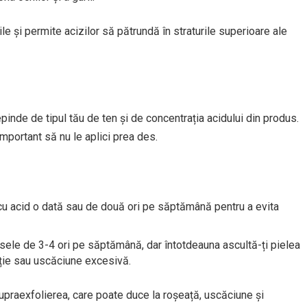
ile și permite acizilor să pătrundă în straturile superioare ale
epinde de tipul tău de ten și de concentrația acidului din produs.
mportant să nu le aplici prea des.
cu acid o dată sau de două ori pe săptămână pentru a evita
usele de 3-4 ori pe săptămână, dar întotdeauna ascultă-ți pielea
ație sau uscăciune excesivă.
upraexfolierea, care poate duce la roșeață, uscăciune și