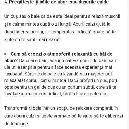
Pregătește-ți băile de aburi sau dușurile calde
Un duș sau o baie caldă este ideal pentru a relaxa mușchii
și a calma mintea după o zi lungă. Aburii calzi ajută la
deschiderea porilor, iar temperatura ridicată poate să te
ajute să te simți mai relaxat.
Cum să creezi o atmosferă relaxantă cu băi de
aburi?
Dacă ai o baie, adaugă câteva săruri de baie sau
uleiuri esențiale pentru a face această experiență mai
luxuoasă. Sărurile de baie cu lavandă sau mușețel pot
relaxa atât corpul, cât și mintea. Dacă preferi un duș, poți
opta pentru un gel de duș cu un parfum subtil, care să te
învăluie într-un miros delicat, fără a fi prea puternic.
Transformă-ți baia într-un spațiu de relaxare completă, în
care aburii calzi și apele aromate să te ajute să te eliberezi
de tensiune.