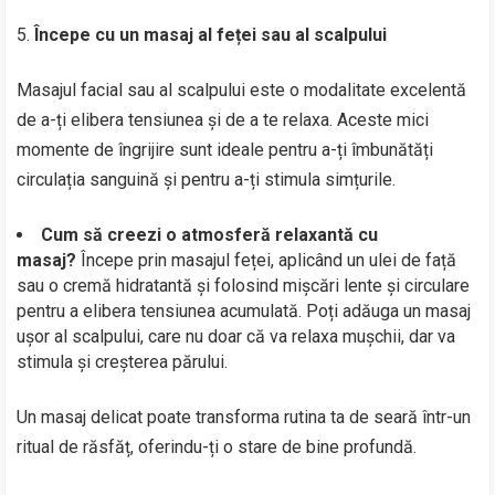
Începe cu un masaj al feței sau al scalpului
Masajul facial sau al scalpului este o modalitate excelentă
de a-ți elibera tensiunea și de a te relaxa. Aceste mici
momente de îngrijire sunt ideale pentru a-ți îmbunătăți
circulația sanguină și pentru a-ți stimula simțurile.
Cum să creezi o atmosferă relaxantă cu
masaj?
Începe prin masajul feței, aplicând un ulei de față
sau o cremă hidratantă și folosind mișcări lente și circulare
pentru a elibera tensiunea acumulată. Poți adăuga un masaj
ușor al scalpului, care nu doar că va relaxa mușchii, dar va
stimula și creșterea părului.
Un masaj delicat poate transforma rutina ta de seară într-un
ritual de răsfăț, oferindu-ți o stare de bine profundă.