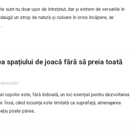
e sunt nu doar ușor de întreținut, dar și extrem de versatile în
daugă un strop de natură și culoare în orice încăpere, iar
e…
a spațiului de joacă fără să preia toată
mbrie 2025
al copiilor este, fără îndoială, un loc esențial pentru dezvoltarea
lor. Însă, când locuința este limitată ca suprafață, amenajarea
pațiu poate părea…