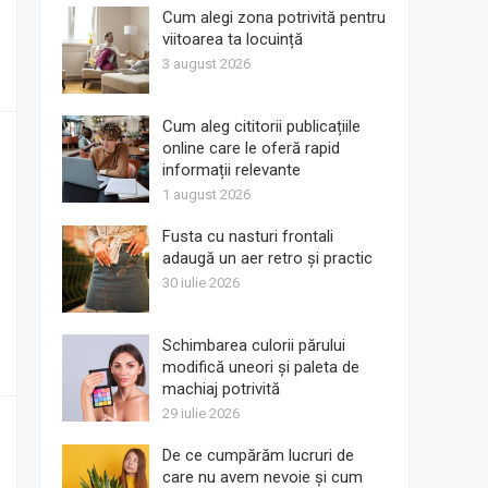
Cum alegi zona potrivită pentru
viitoarea ta locuință
3 august 2026
Cum aleg cititorii publicațiile
online care le oferă rapid
informații relevante
1 august 2026
Fusta cu nasturi frontali
adaugă un aer retro și practic
30 iulie 2026
Schimbarea culorii părului
modifică uneori și paleta de
machiaj potrivită
29 iulie 2026
De ce cumpărăm lucruri de
care nu avem nevoie și cum