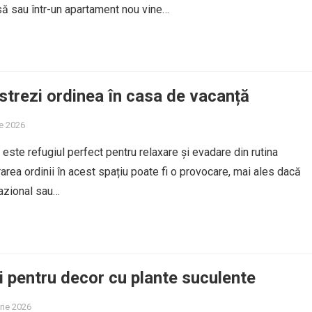
asă sau într-un apartament nou vine…
trezi ordinea în casa de vacanță
e 2026
este refugiul perfect pentru relaxare și evadare din rutina
rarea ordinii în acest spațiu poate fi o provocare, mai ales dacă
azional sau…
i pentru decor cu plante suculente
rie 2026