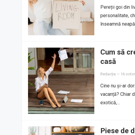
Pereții goi din l
personalitate, ch
înseamnă neapăr
Cum să cre
casă
Redacția
—
16 octo
Cine nu și-ar do
vacanță? Chiar d
exotică,…
Piese de d