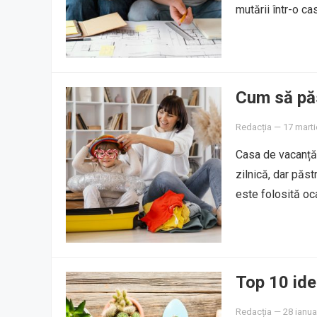
mutării într-o c
Cum să păs
Redacția
—
17 marti
Casa de vacanță 
zilnică, dar păst
este folosită oc
Top 10 ide
Redacția
—
28 ianua