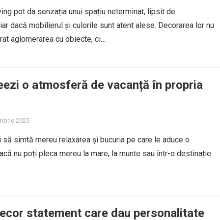
iving pot da senzația unui spațiu neterminat, lipsit de
iar dacă mobilierul și culorile sunt atent alese. Decorarea lor nu
at aglomerarea cu obiecte, ci…
ezi o atmosferă de vacanță în propria
mbrie 2025
ri să simtă mereu relaxarea și bucuria pe care le aduce o
acă nu poți pleca mereu la mare, la munte sau într-o destinație
ecor statement care dau personalitate