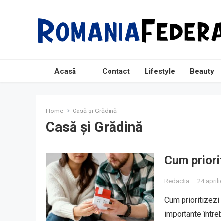
Acasă
Contact
Lifestyle
Beauty
Home
Casă și Grădină
Casă și Grădină
Cum priorit
Redacția
—
24 april
Cum prioritizezi 
importante întreb