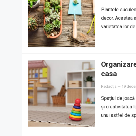
Plantele suculent
decor. Acestea a
varietatea lor d
Organizare
casa
Redacția
—
19 dece
Spațiul de joacă 
și creativitatea 
unui astfel de s