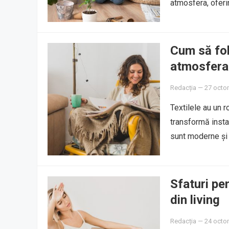
atmosfera, oferi
Cum să folo
atmosfera
Redacția
—
27 octo
Textilele au un r
transformă insta
sunt moderne și 
Sfaturi pe
din living
Redacția
—
24 octo