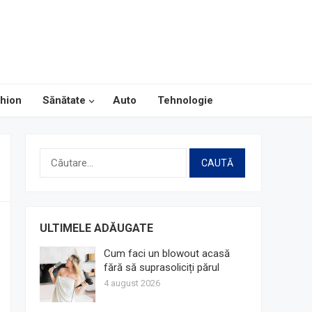
hion
Sănătate
Auto
Tehnologie
Caută
după:
ULTIMELE ADĂUGATE
Cum faci un blowout acasă
fără să suprasoliciți părul
4 august 2026