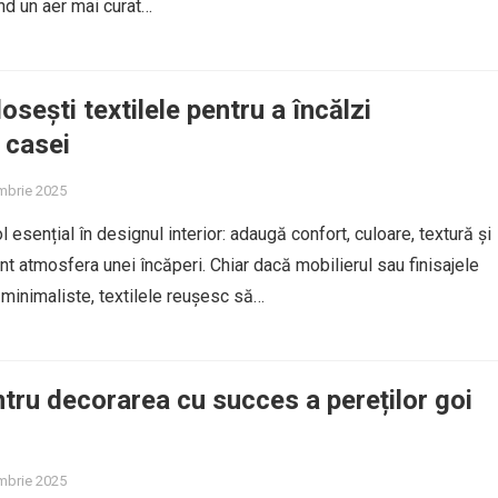
nd un aer mai curat…
sești textilele pentru a încălzi
 casei
mbrie 2025
ol esențial în designul interior: adaugă confort, culoare, textură și
nt atmosfera unei încăperi. Chiar dacă mobilierul sau finisajele
minimaliste, textilele reușesc să…
ntru decorarea cu succes a pereților goi
mbrie 2025