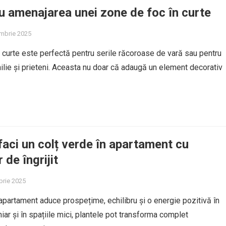
u amenajarea unei zone de foc în curte
mbrie 2025
 curte este perfectă pentru serile răcoroase de vară sau pentru
ilie și prieteni. Aceasta nu doar că adaugă un element decorativ
faci un colț verde în apartament cu
 de îngrijit
brie 2025
 apartament aduce prospețime, echilibru și o energie pozitivă în
hiar și în spațiile mici, plantele pot transforma complet