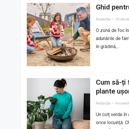
Ghid pentr
Redacția
—
10 dece
O zonă de foc în
adunările de fam
în grădină,…
Cum să-ți 
plante ușor
Redacția
—
9 noiem
Un colț verde în
orice locuință. C