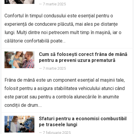
—
7 martie 2025
Confortul în timpul condusului este esențial pentru o
experiență de conducere plăcută, mai ales pe distanțe
lungi. Mulți dintre noi petrecem mult timp în mașină, iar o
călătorie confortabilă poate…
Cum să folosești corect frâna de mână
pentru a preveni uzura prematură
—
7 martie 2025
Frâna de mână este un component esențial al mașinii tale,
folosit pentru a asigura stabilitatea vehiculului atunci când
este parcat sau pentru a controla alunecările în anumite
condiții de drum.…
Sfaturi pentru a economisi combustibil
pe traseele lungi
—
7 februarie 2025