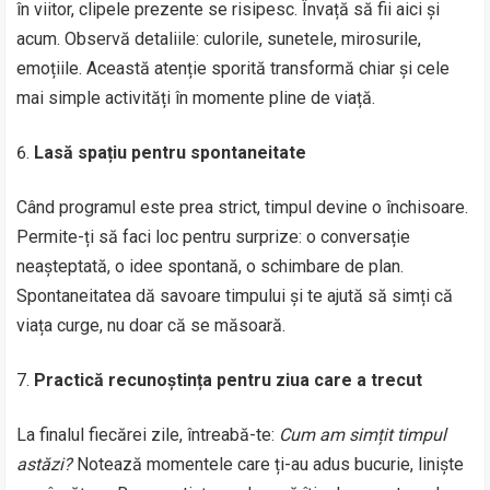
în viitor, clipele prezente se risipesc. Învață să fii aici și
acum. Observă detaliile: culorile, sunetele, mirosurile,
emoțiile. Această atenție sporită transformă chiar și cele
mai simple activități în momente pline de viață.
Lasă spațiu pentru spontaneitate
Când programul este prea strict, timpul devine o închisoare.
Permite-ți să faci loc pentru surprize: o conversație
neașteptată, o idee spontană, o schimbare de plan.
Spontaneitatea dă savoare timpului și te ajută să simți că
viața curge, nu doar că se măsoară.
Practică recunoștința pentru ziua care a trecut
La finalul fiecărei zile, întreabă-te:
Cum am simțit timpul
astăzi?
Notează momentele care ți-au adus bucurie, liniște