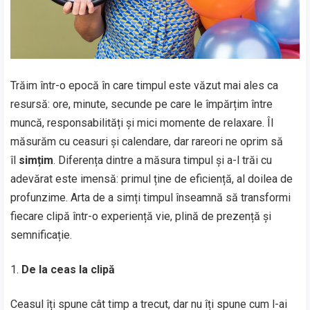
Trăim într-o epocă în care timpul este văzut mai ales ca
resursă: ore, minute, secunde pe care le împărțim între
muncă, responsabilități și mici momente de relaxare. Îl
măsurăm cu ceasuri și calendare, dar rareori ne oprim să
îl
simțim
. Diferența dintre a măsura timpul și a-l trăi cu
adevărat este imensă: primul ține de eficiență, al doilea de
profunzime. Arta de a simți timpul înseamnă să transformi
fiecare clipă într-o experiență vie, plină de prezență și
semnificație.
De la ceas la clipă
Ceasul îți spune cât timp a trecut, dar nu îți spune cum l-ai