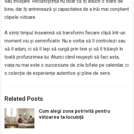
sau învățare. Recunoștința nu doar că îți aduce o stare de
bine, dar îți antrenează și capacitatea de a trăi mai conștient
clipele viitoare.
A simți timpul înseamnă să transformi fiecare clipă într-un
moment viu și semnificativ. Nu e vorba să îl controlezi sau
să îl aduni, ci să îl lași să curgă prin tine și să îl trăiești în
toată profunzimea lui. Atunci când reușești să faci asta,
viața nu mai este o succesiune de zile bifate pe calendar, ci
o colecție de experiențe autentice și pline de sens.
Related Posts
Cum alegi zona potrivită pentru
viitoarea ta locuință