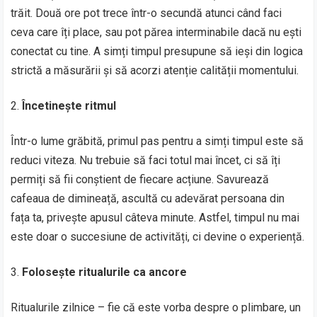
trăit. Două ore pot trece într-o secundă atunci când faci
ceva care îți place, sau pot părea interminabile dacă nu ești
conectat cu tine. A simți timpul presupune să ieși din logica
strictă a măsurării și să acorzi atenție calității momentului.
Încetinește ritmul
Într-o lume grăbită, primul pas pentru a simți timpul este să
reduci viteza. Nu trebuie să faci totul mai încet, ci să îți
permiți să fii conștient de fiecare acțiune. Savurează
cafeaua de dimineață, ascultă cu adevărat persoana din
fața ta, privește apusul câteva minute. Astfel, timpul nu mai
este doar o succesiune de activități, ci devine o experiență.
Folosește ritualurile ca ancore
Ritualurile zilnice – fie că este vorba despre o plimbare, un