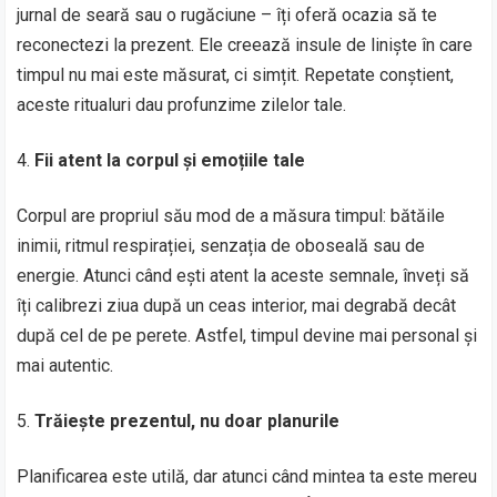
jurnal de seară sau o rugăciune – îți oferă ocazia să te
reconectezi la prezent. Ele creează insule de liniște în care
timpul nu mai este măsurat, ci simțit. Repetate conștient,
aceste ritualuri dau profunzime zilelor tale.
Fii atent la corpul și emoțiile tale
Corpul are propriul său mod de a măsura timpul: bătăile
inimii, ritmul respirației, senzația de oboseală sau de
energie. Atunci când ești atent la aceste semnale, înveți să
îți calibrezi ziua după un ceas interior, mai degrabă decât
după cel de pe perete. Astfel, timpul devine mai personal și
mai autentic.
Trăiește prezentul, nu doar planurile
Planificarea este utilă, dar atunci când mintea ta este mereu