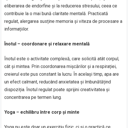
eliberarea de endorfine și la reducerea stresului, ceea ce
contribuie la o mai bună claritate mentală. Practicată
regulat, alergarea susține memoria și viteza de procesare a
informațiilor.
Înotul – coordonare și relaxare mentală
Înotul este o activitate complexă, care solicită atât corpul,
cât și mintea. Prin coordonarea mișcărilor și a respirației,
creierul este pus constant la lucru. În același timp, apa are
un efect calmant, reducând anxietatea și îmbunătățind
dispoziția. Înotul regulat poate sprijini creativitatea și
concentrarea pe termen lung.
Yoga – echilibru între corp și minte
Yoga nu este doar un exercițiu fizic, ci și o practică ce