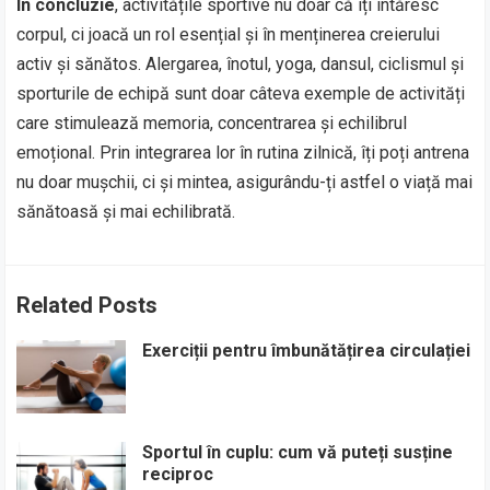
În concluzie
, activitățile sportive nu doar că îți întăresc
corpul, ci joacă un rol esențial și în menținerea creierului
activ și sănătos. Alergarea, înotul, yoga, dansul, ciclismul și
sporturile de echipă sunt doar câteva exemple de activități
care stimulează memoria, concentrarea și echilibrul
emoțional. Prin integrarea lor în rutina zilnică, îți poți antrena
nu doar mușchii, ci și mintea, asigurându-ți astfel o viață mai
sănătoasă și mai echilibrată.
Related Posts
Exerciții pentru îmbunătățirea circulației
Sportul în cuplu: cum vă puteți susține
reciproc