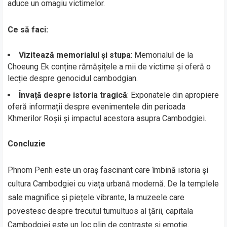
aduce un omagiu victimelor.
Ce să faci:
Vizitează memorialul și stupa
: Memorialul de la
Choeung Ek conține rămășițele a mii de victime și oferă o
lecție despre genocidul cambodgian.
Învață despre istoria tragică
: Exponatele din apropiere
oferă informații despre evenimentele din perioada
Khmerilor Roșii și impactul acestora asupra Cambodgiei.
Concluzie
Phnom Penh este un oraș fascinant care îmbină istoria și
cultura Cambodgiei cu viața urbană modernă. De la templele
sale magnifice și piețele vibrante, la muzeele care
povestesc despre trecutul tumultuos al țării, capitala
Cambodgiei este un loc plin de contraste și emoție.