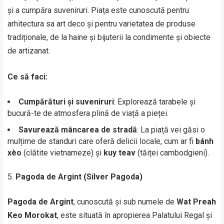
și a cumpăra suveniruri. Piața este cunoscută pentru
arhitectura sa art deco și pentru varietatea de produse
tradiționale, de la haine și bijuterii la condimente și obiecte
de artizanat.
Ce să faci:
Cumpărături și suveniruri
: Explorează tarabele și
bucură-te de atmosfera plină de viață a pieței.
Savurează mâncarea de stradă
: La piață vei găsi o
mulțime de standuri care oferă delicii locale, cum ar fi
bánh
xèo
(clătite vietnameze) și
kuy teav
(tăiței cambodgieni).
Pagoda de Argint (Silver Pagoda)
Pagoda de Argint
, cunoscută și sub numele de
Wat Preah
Keo Morokat
, este situată în apropierea Palatului Regal și