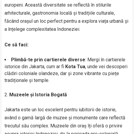
europeni. Această diversitate se reflectă în stilurile
arhitecturale, gastronomia locală și tradițiile culturale,
făcând orașul un loc perfect pentru a explora viața urbană și
a înțelege complexitatea Indoneziei.
Ce să faci:
Plimbă-te prin cartierele diverse
: Mergi în cartierele
istorice din Jakarta, cum ar fi
Kota Tua
, unde vei descoperi
clădiri coloniale olandeze, dar și zone vibrante cu piețe
tradiționale și temple.
Muzeele și Istoria Bogată
Jakarta este un loc excelent pentru iubitorii de istorie,
având o gamă largă de muzee și monumente care reflectă
trecutul său complex. Muzeele din oraș îți oferă o privire
asupra istoriei Indoneziei, de la perioada pre-colonială