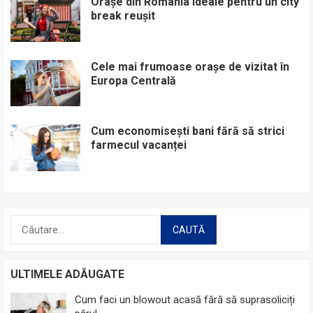
Orașe din România ideale pentru un city
break reușit
Cele mai frumoase orașe de vizitat în
Europa Centrală
Cum economisești bani fără să strici
farmecul vacanței
Caută
după:
ULTIMELE ADĂUGATE
Cum faci un blowout acasă fără să suprasoliciți