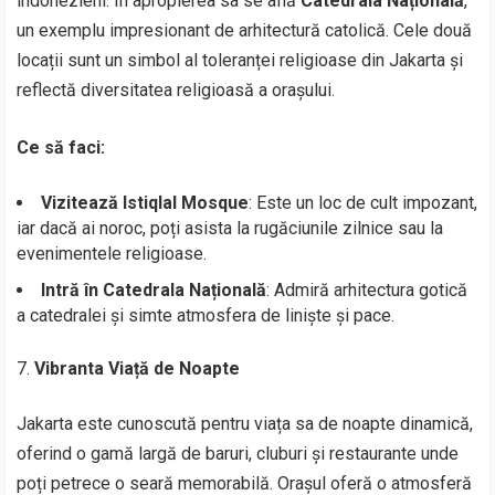
indonezieni. În apropierea sa se află
Catedrala Națională
,
un exemplu impresionant de arhitectură catolică. Cele două
locații sunt un simbol al toleranței religioase din Jakarta și
reflectă diversitatea religioasă a orașului.
Ce să faci:
Vizitează Istiqlal Mosque
: Este un loc de cult impozant,
iar dacă ai noroc, poți asista la rugăciunile zilnice sau la
evenimentele religioase.
Intră în Catedrala Națională
: Admiră arhitectura gotică
a catedralei și simte atmosfera de liniște și pace.
Vibranta Viață de Noapte
Jakarta este cunoscută pentru viața sa de noapte dinamică,
oferind o gamă largă de baruri, cluburi și restaurante unde
poți petrece o seară memorabilă. Orașul oferă o atmosferă